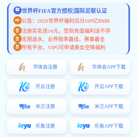
下载APP
皇马高层对穆里尼奥任命存疑老佛爷坚
信其能重振球队辉煌
2026-07-05 15:09
阅读 46 次