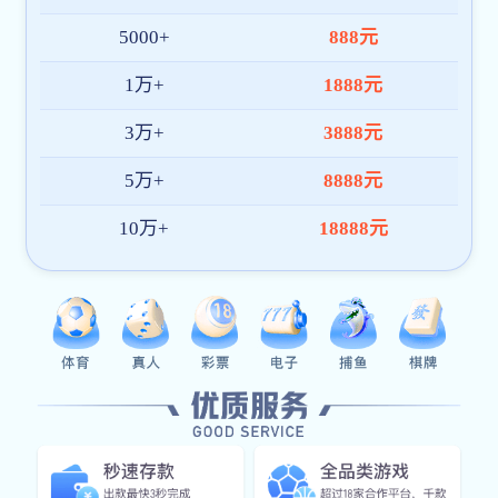
传奇人物，也使他承载着球迷们的厚望。
然而，随着时间的推移和伤病问题的困扰，诺伊尔面临着职
业生涯中的转折点。他逐渐意识到自己的身体状态可能无法
再支持他像年轻时那样全力以赴地投入比赛。这种认识，使
得他在面对出局时更加难以释怀，因为这不仅关乎本赛季，
更是对其整个职业生涯的一次反思。
尽管如此，他始终保持着积极向上的态度，希望能够通过不
断努力来克服困难。在分享这些感受时，诺伊尔展现出了一
个成熟运动员应有的风范，让人们看到了他内心深处对足球
的不灭热爱。
2、出局后的心理状态
对于一名追求卓越的运动员而言，从比赛中被淘汰意味着巨
大的失落和挫败感。诺伊尔在社交媒体上坦言，这次出局令